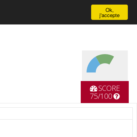
English
Ok,
j'accepte
SCORE
75/100