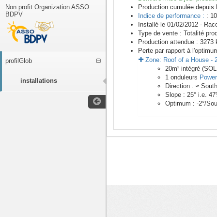
Non profit Organization ASSO
Production cumulée depuis 
BDPV
Indice de performance :
: 10
Installé le 01/02/2012 -
Racc
Type de vente :
Totalité pro
Production attendue :
3273
k
Perte par rapport à l'optimu
Zone:
Roof of a House
-
profilGlob
20
m²
intégré (SOL
1
onduleurs
Power
installations
Direction :
≈ Sout
Slope :
25
° i.e.
47
Optimum :
-2
°/Sou
<