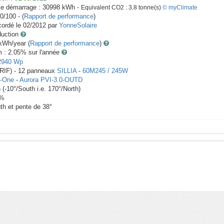
le démarrage :
30998
kWh -
Equivalent CO2 :
3.8
tonne(s)
© myClimate
0/100 - (
Rapport de performance
)
ordé le
02/2012
par
YonneSolaire
duction
Wh/year (
Rapport de performance
)
m : 2.05
% sur l'année
2940
Wp
RIF) -
12
panneaux
SILLIA
-
60M245 / 245W
-One
-
Aurora PVI-3.0-OUTD
h
(
-10
°/South i.e.
170
°/North)
%
th et pente de
38
°