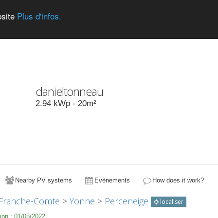
bsite
Plus d'infos.
danieltonneau
2.94
kWp -
20
m²
Nearby PV systems
Evènements
How does it work?
Franche-Comte
>
Yonne
>
Perceneige
localiser
ion :
01/05/2022