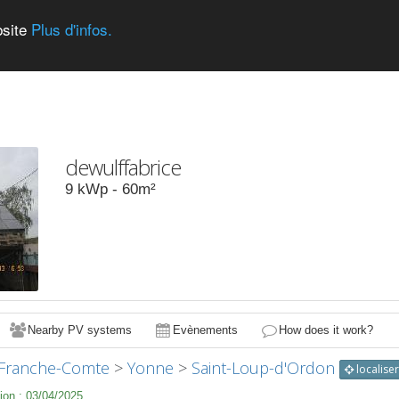
bsite
Plus d'infos.
dewulffabrice
9
kWp -
60
m²
Nearby PV systems
Evènements
How does it work?
Franche-Comte
>
Yonne
>
Saint-Loup-d'Ordon
localise
ion :
03/04/2025