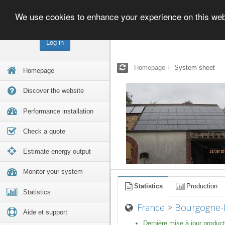
We use cookies to enhance your experience on this we
Log in
Homepage
System sheet
Homepage
Discover the website
Performance installation
Check a quote
Estimate energy output
Monitor your system
Statistics
Production
Statistics
France
>
Bourgogne-
Aide et support
Dernière mise à jour product