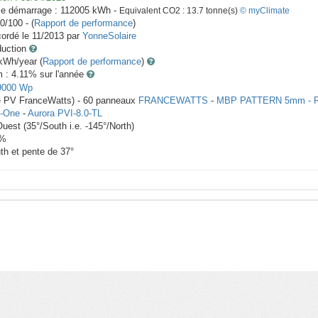
le démarrage :
112005
kWh -
Equivalent CO2 :
13.7
tonne(s)
© myClimate
0/100 - (
Rapport de performance
)
ordé le
11/2013
par
YonneSolaire
duction
Wh/year (
Rapport de performance
)
m : 4.11
% sur l'année
9000
Wp
le PV FranceWatts) -
60
panneaux
FRANCEWATTS
-
MBP PATTERN 5mm - 
-One
-
Aurora PVI-8.0-TL
Ouest
(
35
°/South i.e.
-145
°/North)
%
th et pente de
37
°