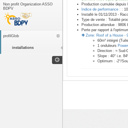
Non profit Organization ASSO
Production cumulée depuis 
BDPV
Indice de performance :
: 10
Installé le 01/11/2013 -
Racc
Type de vente :
Totalité pro
Production attendue :
9806
k
Perte par rapport à l'optimu
Zone:
Roof of a House
-
profilGlob
60
m²
intégré (Tui
1
onduleurs
Power
installations
Direction :
≈ Sud-
Slope :
40
° i.e.
84
Optimum :
-2
°/Sou
<