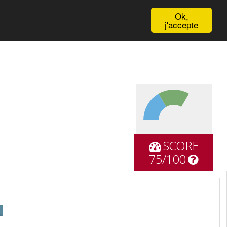
English
Ok,
j'accepte
SCORE
75/100
r