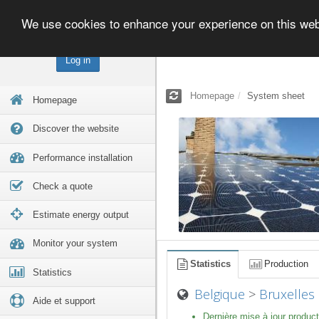
We use cookies to enhance your experience on this we
Log in
Homepage
System sheet
Homepage
Discover the website
Performance installation
Check a quote
Estimate energy output
Monitor your system
Statistics
Production
Statistics
Belgique
>
Bruxelles
Aide et support
Dernière mise à jour product