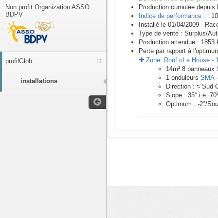
Non profit Organization ASSO
Production cumulée depuis 
BDPV
Indice de performance :
: 10
Installé le 01/04/2009 -
Racc
Type de vente :
Surplus/Au
Production attendue :
1853
k
Perte par rapport à l'optimu
Zone:
Roof of a House
-
profilGlob
14
m²
8
panneaux
1
onduleurs
SMA
installations
Direction :
≈ Sud-
Slope :
35
° i.e.
70
Optimum :
-2
°/Sou
<