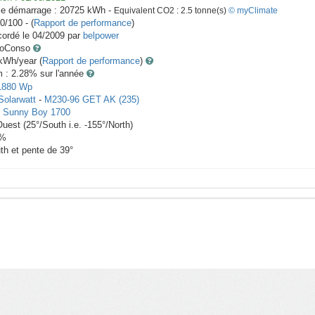
le démarrage :
20725
kWh -
Equivalent CO2 :
2.5
tonne(s)
© myClimate
0/100 - (
Rapport de performance
)
ordé le
04/2009
par
belpower
toConso
Wh/year (
Rapport de performance
)
m : 2.28
% sur l'année
1880
Wp
Solarwatt
-
M230-96 GET AK (235)
-
Sunny Boy 1700
Ouest
(
25
°/South i.e.
-155
°/North)
%
th et pente de
39
°