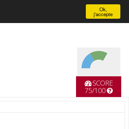
English
Ok,
j'accepte
SCORE
75/100