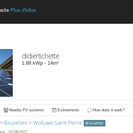
bsite
Plus d'infos.
didiertichette
1.88
kWp -
14
m²
Nearby PV systems
Evènements
How does it work?
>
Bruxelles
>
Woluwe-Saint-Pierre
localiser
ion :
01/08/2021