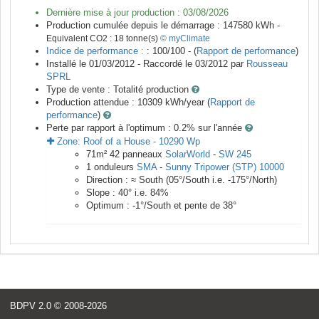
Dernière mise à jour production :
03/08/2026
Production cumulée depuis le démarrage :
147580
kWh -
Equivalent CO2 :
18
tonne(s)
© myClimate
Indice de performance :
: 100/100 - (
Rapport de performance
)
Installé le 01/03/2012 -
Raccordé le
03/2012
par
Rousseau
SPRL
Type de vente :
Totalité production
Production attendue :
10309
kWh/year (
Rapport de
performance
)
Perte par rapport à l'optimum : 0.2
% sur l'année
Zone:
Roof of a House
-
10290
Wp
71
m²
42
panneaux
SolarWorld
-
SW 245
1
onduleurs
SMA
-
Sunny Tripower (STP) 10000
Direction :
≈ South
(
05
°/South i.e.
-175
°/North)
Slope :
40
° i.e.
84
%
Optimum :
-1
°/South et pente de
38
°
BDPV 2.0
© 2008-2026
<