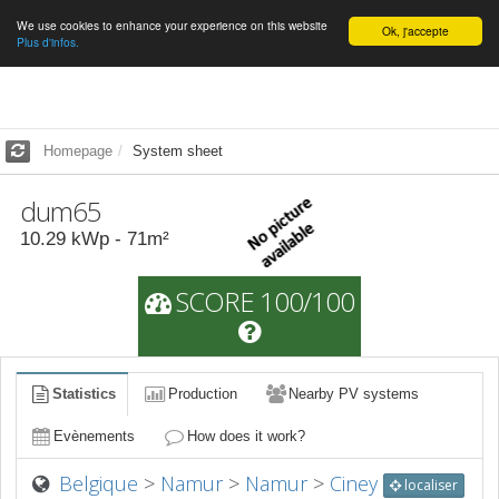
We use cookies to enhance your experience on this website
English
Ok, j'accepte
Plus d'infos.
Homepage
System sheet
dum65
10.29
kWp -
71
m²
SCORE 100/100
Statistics
Production
Nearby PV systems
Evènements
How does it work?
Belgique
>
Namur
>
Namur
>
Ciney
localiser