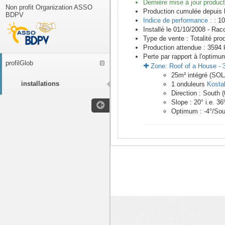
Dernière mise à jour product
Non profit Organization ASSO
Production cumulée depuis 
BDPV
Indice de performance :
: 10
Installé le 01/10/2008 -
Racc
Type de vente :
Totalité pro
Production attendue :
3594
k
Perte par rapport à l'optimu
profilGlob
Zone:
Roof of a House
-
25
m²
intégré (SO
installations
1
onduleurs
Kosta
Direction :
South
(
Slope :
20
° i.e.
36
Optimum :
-4
°/Sou
<