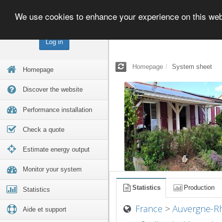
We use cookies to enhance your experience on this we
Log in
Homepage
System sheet
Homepage
Discover the website
Performance installation
Check a quote
Estimate energy output
Monitor your system
Statistics
Production
Statistics
France
>
Auvergne-R
Aide et support