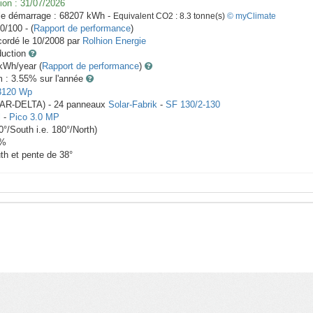
ion :
31/07/2026
le démarrage :
68207
kWh -
Equivalent CO2 :
8.3
tonne(s)
© myClimate
0/100 - (
Rapport de performance
)
ordé le
10/2008
par
Rolhion Energie
duction
Wh/year (
Rapport de performance
)
m : 3.55
% sur l'année
3120
Wp
LAR-DELTA) -
24
panneaux
Solar-Fabrik
-
SF 130/2-130
l
-
Pico 3.0 MP
0
°/South i.e.
180
°/North)
%
th et pente de
38
°