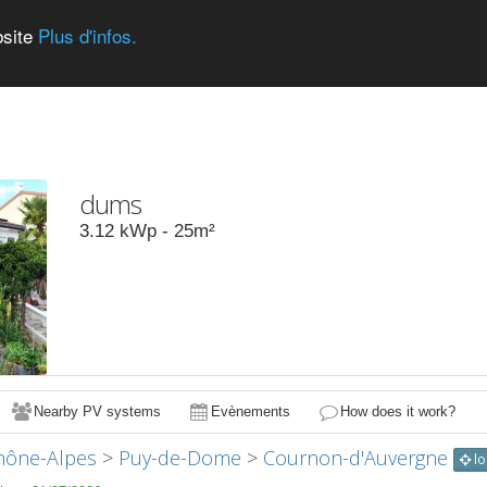
bsite
Plus d'infos.
dums
3.12
kWp -
25
m²
Nearby PV systems
Evènements
How does it work?
hône-Alpes
>
Puy-de-Dome
>
Cournon-d'Auvergne
lo