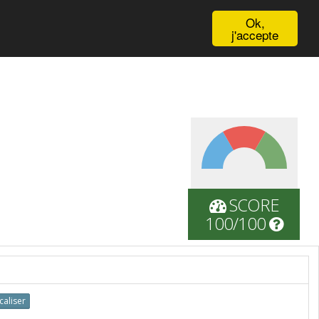
English
Ok,
j'accepte
SCORE
100/100
caliser