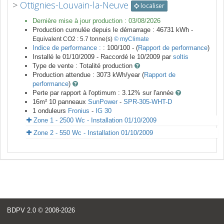
>
Ottignies-Louvain-la-Neuve
localiser
Dernière mise à jour production :
03/08/2026
Production cumulée depuis le démarrage :
46731
kWh -
Equivalent CO2 :
5.7
tonne(s)
© myClimate
Indice de performance :
: 100/100 - (
Rapport de performance
)
Installé le 01/10/2009 -
Raccordé le
10/2009
par
soltis
Type de vente :
Totalité production
Production attendue :
3073
kWh/year (
Rapport de
performance
)
Perte par rapport à l'optimum : 3.12
% sur l'année
16
m²
10
panneaux
SunPower
-
SPR-305-WHT-D
1
onduleurs
Fronius
-
IG 30
Zone 1 - 2500 Wc - Installation 01/10/2009
Zone 2 - 550 Wc - Installation 01/10/2009
<
BDPV 2.0
© 2008-2026