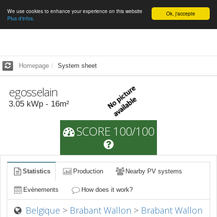
We use cookies to enhance your experience on this website
English
Ok, j'accepte
Plus d'infos.
Homepage
System sheet
egosselain
3.05
kWp -
16
m²
SCORE 100/100
Statistics
Production
Nearby PV systems
Evènements
How does it work?
Belgique
>
Brabant Wallon
>
Brabant Wallon