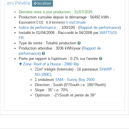
en-Pévèle
localiser
Dernière mise à jour production :
31/07/2026
Production cumulée depuis le démarrage :
56492
kWh -
Equivalent CO2 :
6.9
tonne(s)
© myClimate
Indice de performance :
: 100/100 - (
Rapport de performance
)
Installé le 01/04/2008 -
Raccordé le
04/2008
par
WATTSOL
FR
Type de vente :
Totalité production
Production attendue :
3036
kWh/year (
Rapport de
performance
)
Perte par rapport à l'optimum : 0.2
% sur l'année
Zone:
Roof of a House
-
2880
Wp
21
m²
intégré (Intersole) -
16
panneaux
SHARP
-
NU-180E1
1
onduleurs
SMA
-
Sunny Boy 2500
Direction :
South
(
0
°/South i.e.
180
°/North)
Slope :
35
° i.e.
70
%
Optimum :
-2
°/South et pente de
39
°