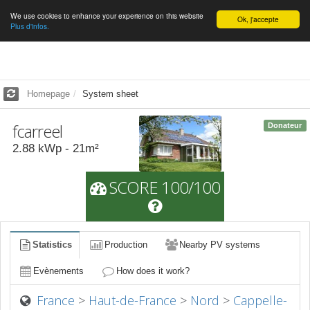
We use cookies to enhance your experience on this website
English
Ok, j'accepte
Plus d'infos.
Homepage
System sheet
fcarreel
Donateur
2.88
kWp -
21
m²
SCORE 100/100
Statistics
Production
Nearby PV systems
Evènements
How does it work?
France
>
Haut-de-France
>
Nord
>
Cappelle-