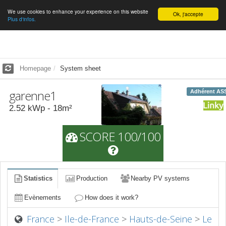
We use cookies to enhance your experience on this website
English
Ok, j'accepte
Plus d'infos.
Homepage
System sheet
garenne1
Adhérent AS
2.52
kWp -
18
m²
SCORE 100/100
Statistics
Production
Nearby PV systems
Evènements
How does it work?
France
>
Ile-de-France
>
Hauts-de-Seine
>
Le