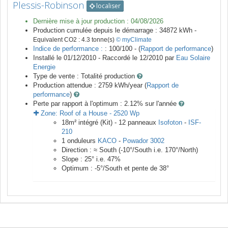
Plessis-Robinson
localiser
Dernière mise à jour production :
04/08/2026
Production cumulée depuis le démarrage :
34872
kWh -
Equivalent CO2 :
4.3
tonne(s)
© myClimate
Indice de performance :
: 100/100 - (
Rapport de performance
)
Installé le 01/12/2010 -
Raccordé le
12/2010
par
Eau Solaire
Energie
Type de vente :
Totalité production
Production attendue :
2759
kWh/year (
Rapport de
performance
)
Perte par rapport à l'optimum : 2.12
% sur l'année
Zone:
Roof of a House
-
2520
Wp
18
m²
intégré (Kit) -
12
panneaux
Isofoton
-
ISF-
210
1
onduleurs
KACO
-
Powador 3002
Direction :
≈ South
(
-10
°/South i.e.
170
°/North)
Slope :
25
° i.e.
47
%
Optimum :
-5
°/South et pente de
38
°