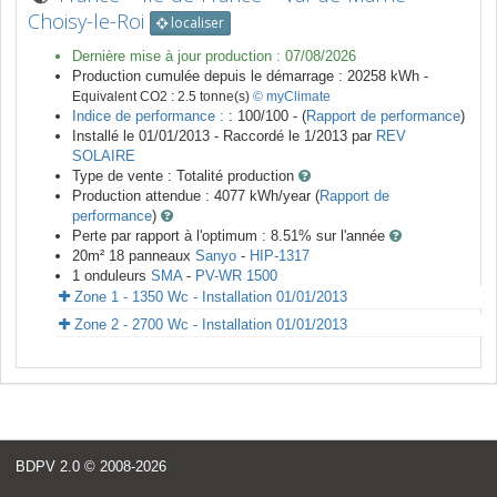
Choisy-le-Roi
localiser
Dernière mise à jour production :
07/08/2026
Production cumulée depuis le démarrage :
20258
kWh -
Equivalent CO2 :
2.5
tonne(s)
© myClimate
Indice de performance :
: 100/100 - (
Rapport de performance
)
Installé le 01/01/2013 -
Raccordé le
1/2013
par
REV
SOLAIRE
Type de vente :
Totalité production
Production attendue :
4077
kWh/year (
Rapport de
performance
)
Perte par rapport à l'optimum : 8.51
% sur l'année
20
m²
18
panneaux
Sanyo
-
HIP-1317
1
onduleurs
SMA
-
PV-WR 1500
Zone 1 - 1350 Wc - Installation 01/01/2013
Zone 2 - 2700 Wc - Installation 01/01/2013
BDPV 2.0
© 2008-2026
<