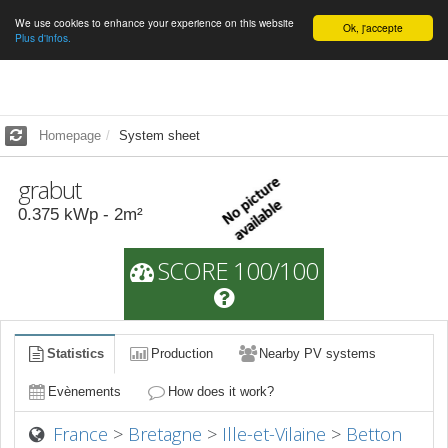
We use cookies to enhance your experience on this website
English
Ok, j'accepte
Plus d'infos.
Homepage
System sheet
grabut
0.375
kWp -
2
m²
SCORE 100/100
Statistics
Production
Nearby PV systems
Evènements
How does it work?
France
>
Bretagne
>
Ille-et-Vilaine
>
Betton