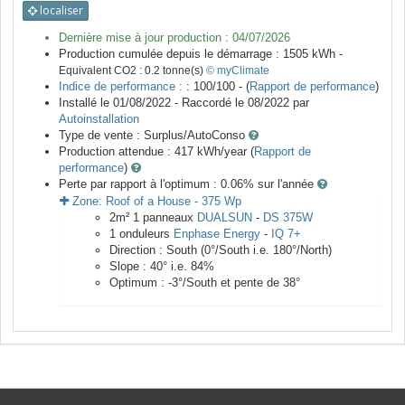
localiser
Dernière mise à jour production :
04/07/2026
Production cumulée depuis le démarrage :
1505
kWh -
Equivalent CO2 :
0.2
tonne(s)
© myClimate
Indice de performance :
: 100/100 - (
Rapport de performance
)
Installé le 01/08/2022 -
Raccordé le
08/2022
par
Autoinstallation
Type de vente :
Surplus/AutoConso
Production attendue :
417
kWh/year (
Rapport de
performance
)
Perte par rapport à l'optimum : 0.06
% sur l'année
Zone:
Roof of a House
-
375
Wp
2
m²
1
panneaux
DUALSUN
-
DS 375W
1
onduleurs
Enphase Energy
-
IQ 7+
Direction :
South
(
0
°/South i.e.
180
°/North)
Slope :
40
° i.e.
84
%
Optimum :
-3
°/South et pente de
38
°