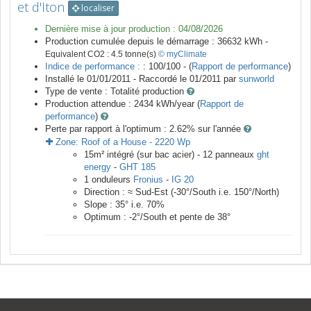
et d'Iton
localiser
Dernière mise à jour production :
04/08/2026
Production cumulée depuis le démarrage :
36632
kWh -
Equivalent CO2 :
4.5
tonne(s)
© myClimate
Indice de performance :
: 100/100 - (
Rapport de performance
)
Installé le 01/01/2011 -
Raccordé le
01/2011
par
sunworld
Type de vente :
Totalité production
Production attendue :
2434
kWh/year (
Rapport de
performance
)
Perte par rapport à l'optimum : 2.62
% sur l'année
Zone:
Roof of a House
-
2220
Wp
15
m²
intégré (sur bac acier) -
12
panneaux
ght
energy
-
GHT 185
1
onduleurs
Fronius
-
IG 20
Direction :
≈ Sud-Est
(
-30
°/South i.e.
150
°/North)
Slope :
35
° i.e.
70
%
Optimum :
-2
°/South et pente de
38
°