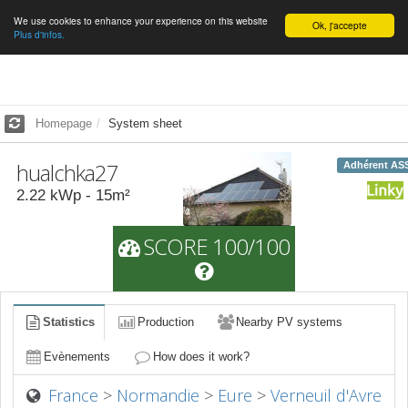
We use cookies to enhance your experience on this website
English
Ok, j'accepte
Plus d'infos.
Homepage
System sheet
hualchka27
Adhérent AS
2.22
kWp -
15
m²
SCORE 100/100
Statistics
Production
Nearby PV systems
Evènements
How does it work?
France
>
Normandie
>
Eure
>
Verneuil d'Avre