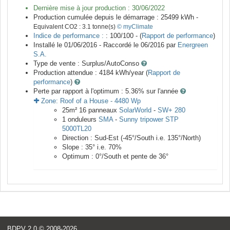
Dernière mise à jour production :
30/06/2022
Production cumulée depuis le démarrage :
25499
kWh -
Equivalent CO2 :
3.1
tonne(s)
© myClimate
Indice de performance :
: 100/100 - (
Rapport de performance
)
Installé le 01/06/2016 -
Raccordé le
06/2016
par
Energreen
S.A.
Type de vente :
Surplus/AutoConso
Production attendue :
4184
kWh/year (
Rapport de
performance
)
Perte par rapport à l'optimum : 5.36
% sur l'année
Zone:
Roof of a House
-
4480
Wp
25
m²
16
panneaux
SolarWorld
-
SW+ 280
1
onduleurs
SMA
-
Sunny tripower STP
5000TL20
Direction :
Sud-Est
(
-45
°/South i.e.
135
°/North)
Slope :
35
° i.e.
70
%
Optimum :
0
°/South et pente de
36
°
BDPV 2.0
© 2008-2026