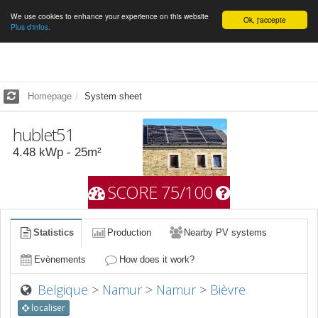
We use cookies to enhance your experience on this website
English
Ok, j'accepte
Plus d'infos.
Homepage
System sheet
hublet51
4.48
kWp -
25
m²
SCORE 75/100
Statistics
Production
Nearby PV systems
Evènements
How does it work?
Belgique
>
Namur
>
Namur
>
Bièvre
localiser