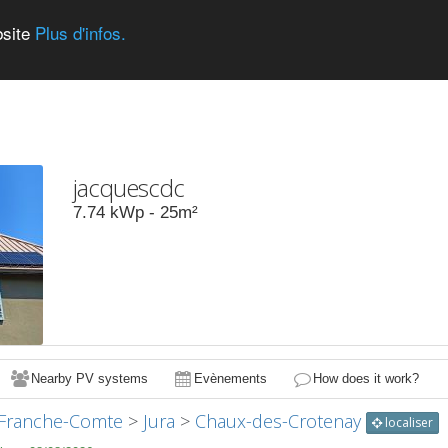
bsite
Plus d'infos.
jacquescdc
7.74
kWp -
25
m²
Nearby PV systems
Evènements
How does it work?
Franche-Comte
>
Jura
>
Chaux-des-Crotenay
localiser