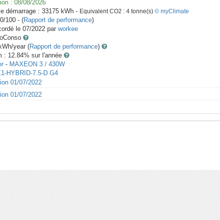
ion :
08/08/2026
le démarrage :
33175
kWh -
Equivalent CO2 :
4
tonne(s)
© myClimate
0/100 - (
Rapport de performance
)
ordé le
07/2022
par
workee
toConso
Wh/year (
Rapport de performance
)
m : 12.84
% sur l'année
r
-
MAXEON 3 / 430W
1-HYBRID-7.5-D G4
tion 01/07/2022
tion 01/07/2022