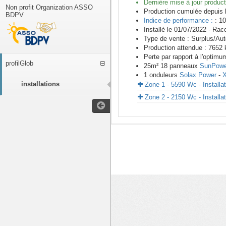
Dernière mise à jour product
Non profit Organization ASSO
Production cumulée depuis 
BDPV
Indice de performance :
: 10
Installé le 01/07/2022 -
Racc
Type de vente :
Surplus/Au
Production attendue :
7652
k
Perte par rapport à l'optimu
profilGlob
25
m²
18
panneaux
SunPowe
1
onduleurs
Solax Power
-
X
installations
Zone 1 - 5590 Wc - Installa
Zone 2 - 2150 Wc - Installa
<