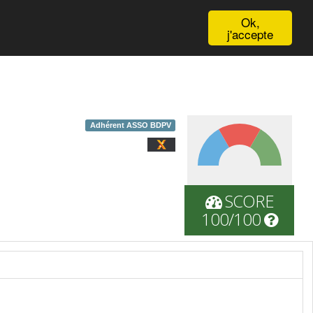
English
Ok,
j'accepte
Adhérent ASSO BDPV
SCORE
100/100