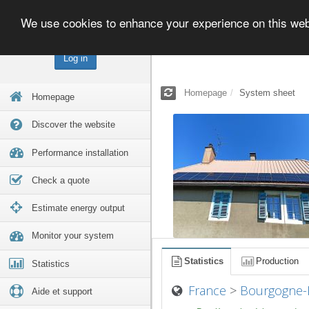
We use cookies to enhance your experience on this we
Log in
Homepage
System sheet
Homepage
Discover the website
Performance installation
Check a quote
Estimate energy output
Monitor your system
Statistics
Production
Statistics
France
>
Bourgogne-
Aide et support