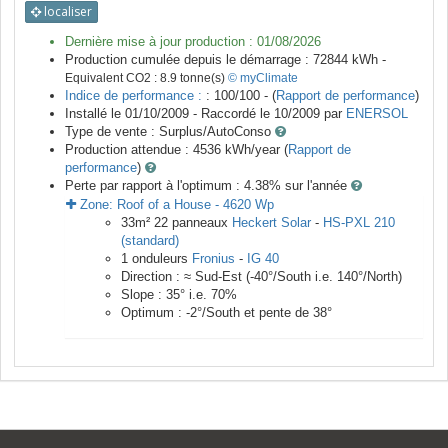
localiser
Dernière mise à jour production :
01/08/2026
Production cumulée depuis le démarrage :
72844
kWh -
Equivalent CO2 :
8.9
tonne(s)
© myClimate
Indice de performance :
: 100/100 - (
Rapport de performance
)
Installé le 01/10/2009 -
Raccordé le
10/2009
par
ENERSOL
Type de vente :
Surplus/AutoConso
Production attendue :
4536
kWh/year (
Rapport de
performance
)
Perte par rapport à l'optimum : 4.38
% sur l'année
Zone:
Roof of a House
-
4620
Wp
33
m²
22
panneaux
Heckert Solar
-
HS-PXL 210
(standard)
1
onduleurs
Fronius
-
IG 40
Direction :
≈ Sud-Est
(
-40
°/South i.e.
140
°/North)
Slope :
35
° i.e.
70
%
Optimum :
-2
°/South et pente de
38
°