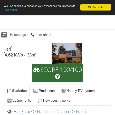
We use cookies to enhance your experience on this website
English
Ok, j'accepte
Plus d'infos.
Homepage
System sheet
jief
4.62
kWp -
33
m²
SCORE 100/100
Statistics
Production
Nearby PV systems
Evènements
How does it work?
Belgique
>
Namur
>
Namur
>
Namur