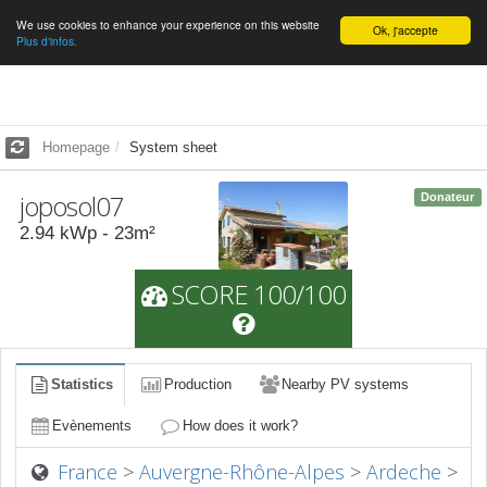
We use cookies to enhance your experience on this website
English
Ok, j'accepte
Plus d'infos.
Homepage
System sheet
joposol07
Donateur
2.94
kWp -
23
m²
SCORE 100/100
Statistics
Production
Nearby PV systems
Evènements
How does it work?
France
>
Auvergne-Rhône-Alpes
>
Ardeche
>