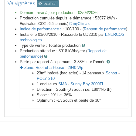
Valvignères
localiser
Dernière mise à jour production :
02/08/2026
Production cumulée depuis le démarrage :
53677
kWh -
Equivalent CO2 :
6.5
tonne(s)
© myClimate
Indice de performance :
: 100/100 - (
Rapport de performance
)
Installé le 01/08/2010 -
Raccordé le
08/2010
par
ENERCOS
technologies
Type de vente :
Totalité production
Production attendue :
3918
kWh/year (
Rapport de
performance
)
Perte par rapport à l'optimum : 3.88
% sur l'année
Zone:
Roof of a House
-
2940
Wp
23
m²
intégré (bac acier) -
14
panneaux
Schott
-
POLY 210
1
onduleurs
SMA
-
Sunny Boy 3000TL
Direction :
South
(
0
°/South i.e.
180
°/North)
Slope :
20
° i.e.
36
%
Optimum :
-1
°/South et pente de
38
°