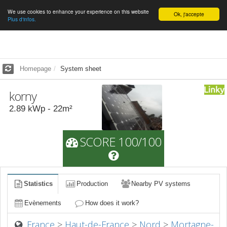
We use cookies to enhance your experience on this website
English
Ok, j'accepte
Plus d'infos.
Homepage
System sheet
korny
2.89
kWp -
22
m²
SCORE 100/100
Statistics
Production
Nearby PV systems
Evènements
How does it work?
France
>
Haut-de-France
>
Nord
>
Mortagne-