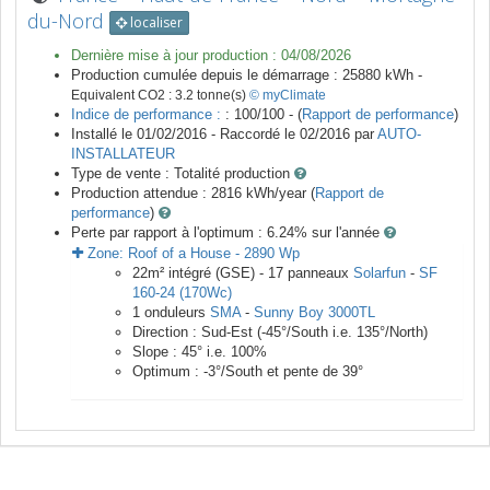
du-Nord
localiser
Dernière mise à jour production :
04/08/2026
Production cumulée depuis le démarrage :
25880
kWh -
Equivalent CO2 :
3.2
tonne(s)
© myClimate
Indice de performance :
: 100/100 - (
Rapport de performance
)
Installé le 01/02/2016 -
Raccordé le
02/2016
par
AUTO-
INSTALLATEUR
Type de vente :
Totalité production
Production attendue :
2816
kWh/year (
Rapport de
performance
)
Perte par rapport à l'optimum : 6.24
% sur l'année
Zone:
Roof of a House
-
2890
Wp
22
m²
intégré (GSE) -
17
panneaux
Solarfun
-
SF
160-24 (170Wc)
1
onduleurs
SMA
-
Sunny Boy 3000TL
Direction :
Sud-Est
(
-45
°/South i.e.
135
°/North)
Slope :
45
° i.e.
100
%
Optimum :
-3
°/South et pente de
39
°