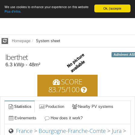
We use cookies to enhance your experience on this website
English
Ok, j'accepte
Plus d'infos.
Homepage
System sheet
lberthet
Adhérent AS
6.3
kWp -
48
m²
SCORE
83.75/100
Statistics
Production
Nearby PV systems
Evènements
How does it work?
France
>
Bourgogne-Franche-Comte
>
Jura
>