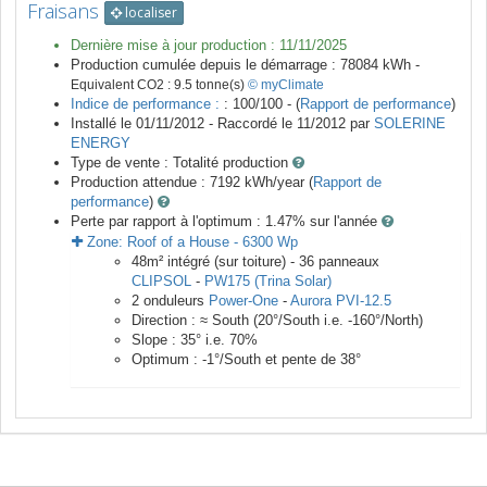
Fraisans
localiser
Dernière mise à jour production :
11/11/2025
Production cumulée depuis le démarrage :
78084
kWh -
Equivalent CO2 :
9.5
tonne(s)
© myClimate
Indice de performance :
: 100/100 - (
Rapport de performance
)
Installé le 01/11/2012 -
Raccordé le
11/2012
par
SOLERINE
ENERGY
Type de vente :
Totalité production
Production attendue :
7192
kWh/year (
Rapport de
performance
)
Perte par rapport à l'optimum : 1.47
% sur l'année
Zone:
Roof of a House
-
6300
Wp
48
m²
intégré (sur toiture) -
36
panneaux
CLIPSOL
-
PW175 (Trina Solar)
2
onduleurs
Power-One
-
Aurora PVI-12.5
Direction :
≈ South
(
20
°/South i.e.
-160
°/North)
Slope :
35
° i.e.
70
%
Optimum :
-1
°/South et pente de
38
°