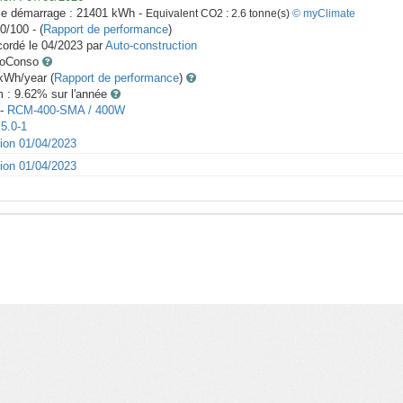
le démarrage :
21401
kWh -
Equivalent CO2 :
2.6
tonne(s)
© myClimate
0/100 - (
Rapport de performance
)
ordé le
04/2023
par
Auto-construction
toConso
Wh/year (
Rapport de performance
)
m : 9.62
% sur l'année
-
RCM-400-SMA / 400W
5.0-1
tion 01/04/2023
tion 01/04/2023