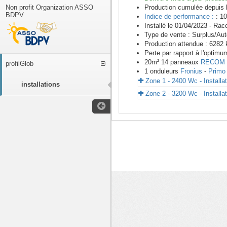
Non profit Organization ASSO
Production cumulée depuis 
BDPV
Indice de performance :
: 10
Installé le 01/04/2023 -
Racc
Type de vente :
Surplus/Au
Production attendue :
6282
k
Perte par rapport à l'optimu
20
m²
14
panneaux
RECOM
profilGlob
1
onduleurs
Fronius
-
Primo 
Zone 1 - 2400 Wc - Installa
installations
Zone 2 - 3200 Wc - Installa
<