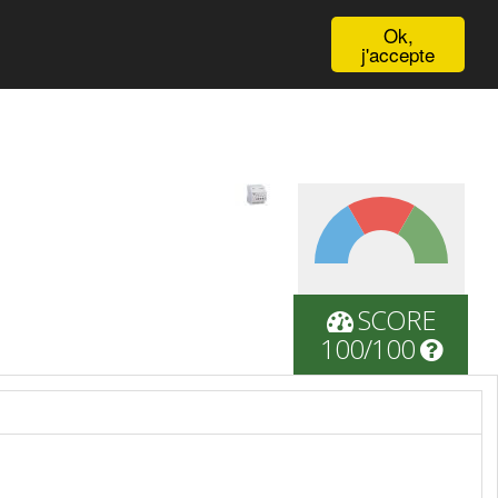
English
Ok,
j'accepte
SCORE
100/100