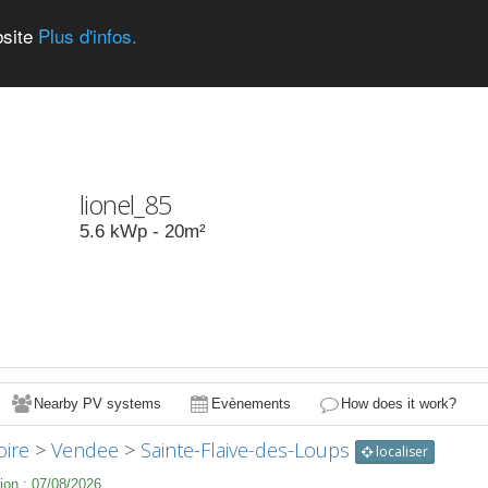
bsite
Plus d'infos.
lionel_85
5.6
kWp -
20
m²
Nearby PV systems
Evènements
How does it work?
oire
>
Vendee
>
Sainte-Flaive-des-Loups
localiser
ion :
07/08/2026