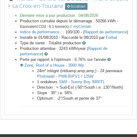
>
La Croix-en-Touraine
localiser
Dernière mise à jour production :
04/08/2026
Production cumulée depuis le démarrage :
50266
kWh -
Equivalent CO2 :
6.1
tonne(s)
© myClimate
Indice de performance :
: 100/100 - (
Rapport de performance
)
Installé le 01/08/2010 -
Raccordé le
08/2010
par
Forbat
Type de vente :
Totalité production
Production attendue :
3243
kWh/year (
Rapport de
performance
)
Perte par rapport à l'optimum : 6.76
% sur l'année
Zone:
Roof of a House
-
3000
Wp
24
m²
intégré (int&amp;amp;amp;) -
24
panneaux
Photowatt
-
PW6-BIPV1 / 125W
1
onduleurs
SMA
-
Sunny Boy 3000TL
Direction :
≈ Sud-Est
(
-50
°/South i.e.
130
°/North)
Slope :
30
° i.e.
58
%
Optimum :
-2
°/South et pente de
37
°