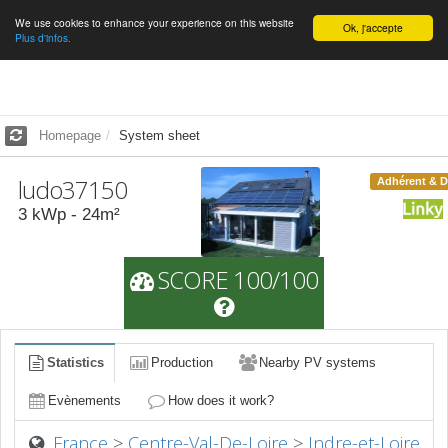
We use cookies to enhance your experience on this website
English
Ok, j'accepte
Plus d'infos.
Homepage
System sheet
ludo37150
Adhérent & 
3
kWp -
24
m²
SCORE 100/100
Statistics
Production
Nearby PV systems
Evènements
How does it work?
France
>
Centre-Val-De-Loire
>
Indre-et-Loire