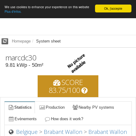
We use cookies to enhance your experience on this website
English
Ok, j'accepte
Plus d'infos.
Homepage
System sheet
marcdc30
9.81
kWp -
50
m²
SCORE
83.75/100
Statistics
Production
Nearby PV systems
Evènements
How does it work?
Belgique
>
Brabant Wallon
>
Brabant Wallon