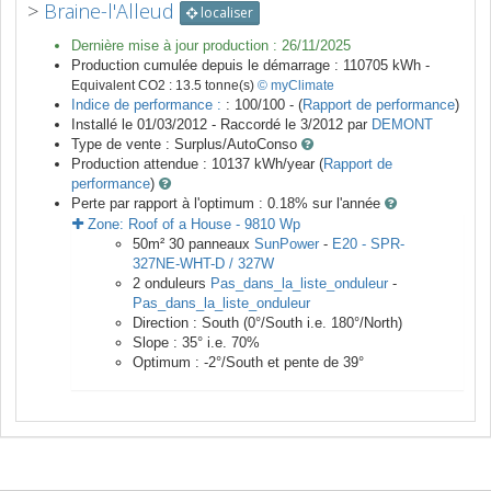
>
Braine-l'Alleud
localiser
Dernière mise à jour production :
26/11/2025
Production cumulée depuis le démarrage :
110705
kWh -
Equivalent CO2 :
13.5
tonne(s)
© myClimate
Indice de performance :
: 100/100 - (
Rapport de performance
)
Installé le 01/03/2012 -
Raccordé le
3/2012
par
DEMONT
Type de vente :
Surplus/AutoConso
Production attendue :
10137
kWh/year (
Rapport de
performance
)
Perte par rapport à l'optimum : 0.18
% sur l'année
Zone:
Roof of a House
-
9810
Wp
50
m²
30
panneaux
SunPower
-
E20 - SPR-
327NE-WHT-D / 327W
2
onduleurs
Pas_dans_la_liste_onduleur
-
Pas_dans_la_liste_onduleur
Direction :
South
(
0
°/South i.e.
180
°/North)
Slope :
35
° i.e.
70
%
Optimum :
-2
°/South et pente de
39
°