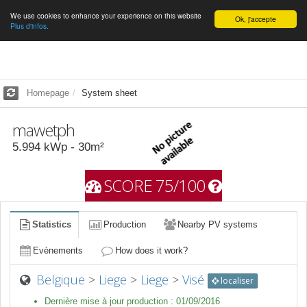
We use cookies to enhance your experience on this website
English
Ok, j'accepte
Plus d'infos.
Homepage
System sheet
mawetph
5.994
kWp -
30
m²
SCORE 75/100
Statistics
Production
Nearby PV systems
Evènements
How does it work?
Belgique
>
Liege
>
Liege
>
Visé
localiser
Dernière mise à jour production :
01/09/2016