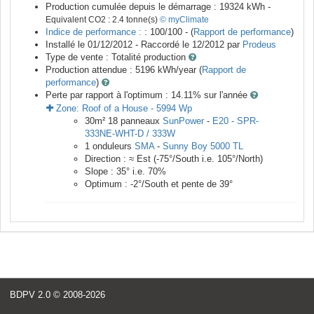
Production cumulée depuis le démarrage :
19324
kWh -
Equivalent CO2 :
2.4
tonne(s)
© myClimate
Indice de performance :
: 100/100 - (
Rapport de performance
)
Installé le 01/12/2012 -
Raccordé le
12/2012
par
Prodeus
Type de vente :
Totalité production
Production attendue :
5196
kWh/year (
Rapport de
performance
)
Perte par rapport à l'optimum : 14.11
% sur l'année
Zone:
Roof of a House
-
5994
Wp
30
m²
18
panneaux
SunPower
-
E20 - SPR-
333NE-WHT-D / 333W
1
onduleurs
SMA
-
Sunny Boy 5000 TL
Direction :
≈ Est
(
-75
°/South i.e.
105
°/North)
Slope :
35
° i.e.
70
%
Optimum :
-2
°/South et pente de
39
°
BDPV 2.0
© 2008-2026
<