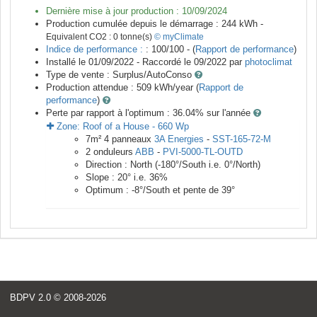
Dernière mise à jour production :
10/09/2024
Production cumulée depuis le démarrage :
244
kWh -
Equivalent CO2 :
0
tonne(s)
© myClimate
Indice de performance :
: 100/100 - (
Rapport de performance
)
Installé le 01/09/2022 -
Raccordé le
09/2022
par
photoclimat
Type de vente :
Surplus/AutoConso
Production attendue :
509
kWh/year (
Rapport de
performance
)
Perte par rapport à l'optimum : 36.04
% sur l'année
Zone:
Roof of a House
-
660
Wp
7
m²
4
panneaux
3A Energies
-
SST-165-72-M
2
onduleurs
ABB
-
PVI-5000-TL-OUTD
Direction :
North
(
-180
°/South i.e.
0
°/North)
Slope :
20
° i.e.
36
%
Optimum :
-8
°/South et pente de
39
°
BDPV 2.0
© 2008-2026
<