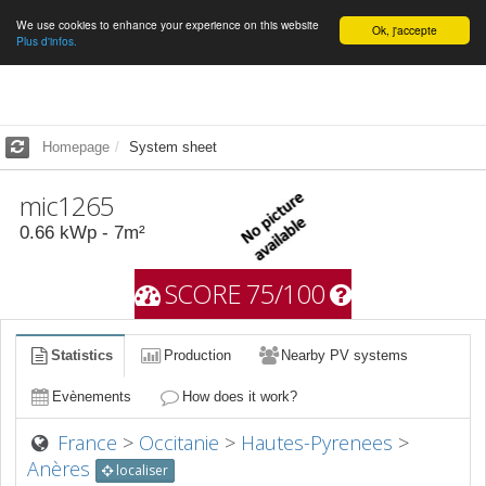
We use cookies to enhance your experience on this website
English
Ok, j'accepte
Plus d'infos.
Homepage
System sheet
mic1265
0.66
kWp -
7
m²
SCORE 75/100
Statistics
Production
Nearby PV systems
Evènements
How does it work?
France
>
Occitanie
>
Hautes-Pyrenees
>
Anères
localiser