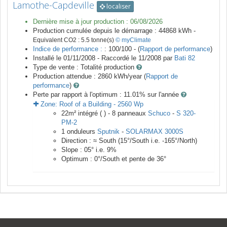
Lamothe-Capdeville
localiser
Dernière mise à jour production :
06/08/2026
Production cumulée depuis le démarrage :
44868
kWh -
Equivalent CO2 :
5.5
tonne(s)
© myClimate
Indice de performance :
: 100/100 - (
Rapport de performance
)
Installé le 01/11/2008 -
Raccordé le
11/2008
par
Bati 82
Type de vente :
Totalité production
Production attendue :
2860
kWh/year (
Rapport de
performance
)
Perte par rapport à l'optimum : 11.01
% sur l'année
Zone:
Roof of a Building
-
2560
Wp
22
m²
intégré ( ) -
8
panneaux
Schuco
-
S 320-
PM-2
1
onduleurs
Sputnik
-
SOLARMAX 3000S
Direction :
≈ South
(
15
°/South i.e.
-165
°/North)
Slope :
05
° i.e.
9
%
Optimum :
0
°/South et pente de
36
°