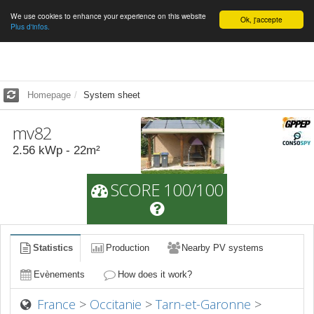
We use cookies to enhance your experience on this website
English
Ok, j'accepte
Plus d'infos.
Homepage
System sheet
mv82
2.56
kWp -
22
m²
SCORE 100/100
Statistics
Production
Nearby PV systems
Evènements
How does it work?
France
>
Occitanie
>
Tarn-et-Garonne
>