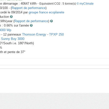
le démarrage :
40647
kWh -
Equivalent CO2 :
5
tonne(s)
© myClimate
0/100 - (
Rapport de performance
)
ordé le
09/2014
par
groupe france ecoplanete
duction
Wh/year (
Rapport de performance
)
m : 0.66
% sur l'année
3000
Wp
) -
12
panneaux
Thomson Energy
-
TPXP 250
-
Sunny Boy 3000
0
°/South i.e.
180
°/North)
%
th et pente de
37
°