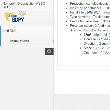
Non profit Organization ASSO
Production cumulée depuis 
BDPV
Indice de performance :
: 10
Installé le 01/09/2014 -
Racc
Type de vente :
Totalité pro
Production attendue :
3311
k
Perte par rapport à l'optimu
Zone:
Roof of a House
-
profilGlob
18
m²
intégré (tuile
1
onduleurs
SMA
installations
Direction :
South
(
Slope :
30
° i.e.
58
Optimum :
-4
°/Sou
<