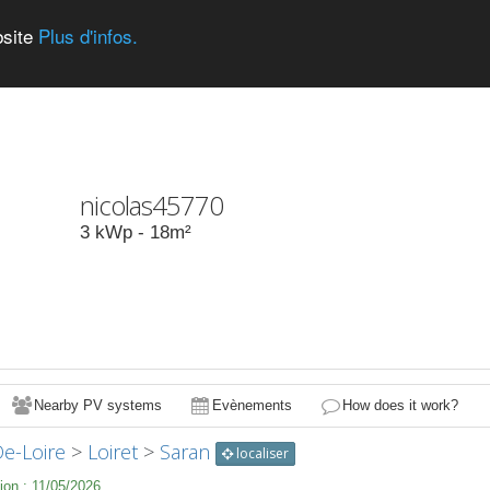
bsite
Plus d'infos.
nicolas45770
3
kWp -
18
m²
Nearby PV systems
Evènements
How does it work?
De-Loire
>
Loiret
>
Saran
localiser
ion :
11/05/2026