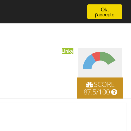
English
Ok,
j'accepte
SCORE
87.5/100