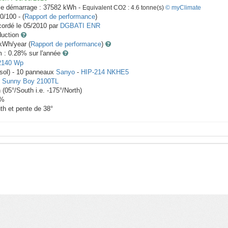
le démarrage :
37582
kWh -
Equivalent CO2 :
4.6
tonne(s)
© myClimate
0/100 - (
Rapport de performance
)
ordé le
05/2010
par
DGBATI ENR
duction
Wh/year (
Rapport de performance
)
m : 0.28
% sur l'année
2140
Wp
rsol) -
10
panneaux
Sanyo
-
HIP-214 NKHE5
-
Sunny Boy 2100TL
h
(
05
°/South i.e.
-175
°/North)
%
th et pente de
38
°