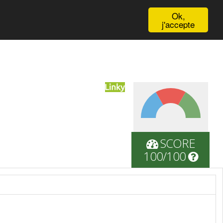
English
Ok,
j'accepte
SCORE
100/100