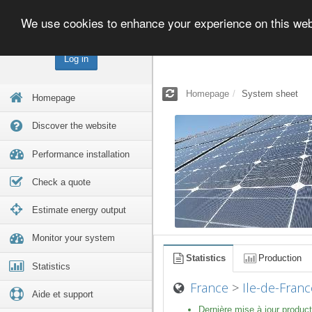
We use cookies to enhance your experience on this we
Log in
Homepage
System sheet
Homepage
Discover the website
Performance installation
Check a quote
Estimate energy output
Monitor your system
Statistics
Production
Statistics
France
>
Ile-de-Franc
Aide et support
Dernière mise à jour product