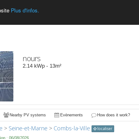
bsite
Plus d'infos.
nours
2.14
kWp -
13
m²
Nearby PV systems
Evènements
How does it work?
e
>
Seine-et-Marne
>
Combs-la-Ville
localiser
ion :
06/08/2026