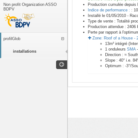
Non profit Organization ASSO
Production cumulée depuis 
BDPV
Indice de performance :
: 10
Installé le 01/05/2010 -
Racc
Type de vente :
Totalité pro
Production attendue :
2406
k
Perte par rapport à l'optimu
Zone:
Roof of a House
-
profilGlob
13
m²
intégré (Inte
1
onduleurs
SMA
installations
Direction :
≈ Sout
Slope :
40
° i.e.
84
Optimum :
-3
°/Sou
<