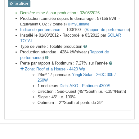
localiser
Dernière mise à jour production :
02/08/2026
Production cumulée depuis le démarrage :
57166
kWh -
Equivalent CO2 :
7
tonne(s)
© myClimate
Indice de performance :
: 100/100 - (
Rapport de performance
)
Installé le 01/03/2012 -
Raccordé le
03/2012
par
SOLAR
TOTAL
Type de vente :
Totalité production
Production attendue :
4284
kWh/year (
Rapport de
performance
)
Perte par rapport à l'optimum : 7.27
% sur l'année
Zone:
Roof of a House
-
4420
Wp
28
m²
17
panneaux
Yingli Solar
-
260C-30b /
260W
1
onduleurs
Diehl AKO
-
Platinum 4300S
Direction :
Sud-Ouest
(
45
°/South i.e.
-135
°/North)
Slope :
45
° i.e.
100
%
Optimum :
-2
°/South et pente de
39
°