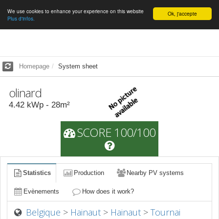
We use cookies to enhance your experience on this website
English
Ok, j'accepte
Plus d'infos.
Homepage
System sheet
olinard
4.42
kWp -
28
m²
SCORE 100/100
Statistics
Production
Nearby PV systems
Evènements
How does it work?
Belgique
>
Hainaut
>
Hainaut
>
Tournai