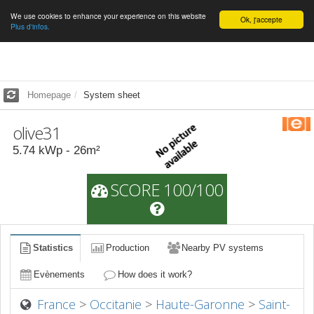
We use cookies to enhance your experience on this website
English
Ok, j'accepte
Plus d'infos.
Homepage
System sheet
olive31
5.74
kWp -
26
m²
SCORE 100/100
Statistics
Production
Nearby PV systems
Evènements
How does it work?
France
>
Occitanie
>
Haute-Garonne
>
Saint-