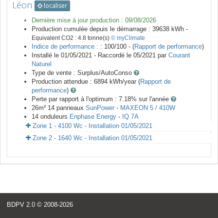
Léon
localiser
Dernière mise à jour production :
09/08/2026
Production cumulée depuis le démarrage :
39638
kWh -
Equivalent CO2 :
4.8
tonne(s)
© myClimate
Indice de performance :
: 100/100 - (
Rapport de performance
)
Installé le 01/05/2021 -
Raccordé le
05/2021
par
Courant
Naturel
Type de vente :
Surplus/AutoConso
Production attendue :
6894
kWh/year (
Rapport de
performance
)
Perte par rapport à l'optimum : 7.18
% sur l'année
26
m²
14
panneaux
SunPower
-
MAXEON 5 / 410W
14
onduleurs
Enphase Energy
-
IQ 7A
Zone 1 - 4100 Wc - Installation 01/05/2021
Zone 2 - 1640 Wc - Installation 01/05/2021
BDPV 2.0
© 2008-2026
<