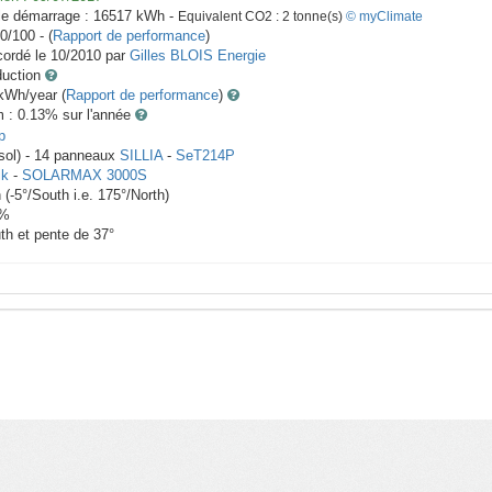
le démarrage :
16517
kWh -
Equivalent CO2 :
2
tonne(s)
© myClimate
0/100 - (
Rapport de performance
)
ordé le
10/2010
par
Gilles BLOIS Energie
duction
Wh/year (
Rapport de performance
)
m : 0.13
% sur l'année
p
sol) -
14
panneaux
SILLIA
-
SeT214P
ik
-
SOLARMAX 3000S
h
(
-5
°/South i.e.
175
°/North)
%
th et pente de
37
°