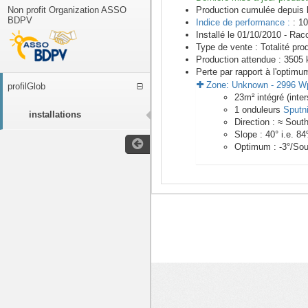
Non profit Organization ASSO
Production cumulée depuis 
BDPV
Indice de performance :
: 10
Installé le 01/10/2010 -
Racc
Type de vente :
Totalité pro
Production attendue :
3505
k
Perte par rapport à l'optimu
Zone:
Unknown
-
2996
W
profilGlob
23
m²
intégré (inter
1
onduleurs
Sputn
installations
Direction :
≈ Sout
Slope :
40
° i.e.
84
Optimum :
-3
°/Sou
<