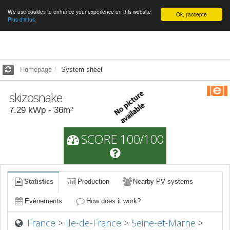
We use cookies to enhance your experience on this website
English
Ok, j'accepte
Plus d'infos.
Homepage
System sheet
skizosnake
7.29
kWp -
36
m²
SCORE 100/100
Statistics
Production
Nearby PV systems
Evènements
How does it work?
France
>
Ile-de-France
>
Seine-et-Marne
>