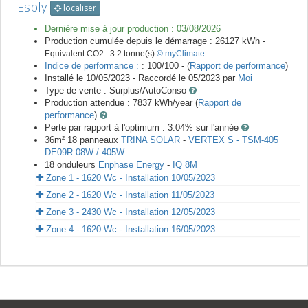
Esbly
localiser
Dernière mise à jour production :
03/08/2026
Production cumulée depuis le démarrage :
26127
kWh -
Equivalent CO2 :
3.2
tonne(s)
© myClimate
Indice de performance :
: 100/100 - (
Rapport de performance
)
Installé le 10/05/2023 -
Raccordé le
05/2023
par
Moi
Type de vente :
Surplus/AutoConso
Production attendue :
7837
kWh/year (
Rapport de
performance
)
Perte par rapport à l'optimum : 3.04
% sur l'année
36
m²
18
panneaux
TRINA SOLAR
-
VERTEX S - TSM-405
DE09R.08W / 405W
18
onduleurs
Enphase Energy
-
IQ 8M
Zone 1 - 1620 Wc - Installation 10/05/2023
Zone 2 - 1620 Wc - Installation 11/05/2023
Zone 3 - 2430 Wc - Installation 12/05/2023
Zone 4 - 1620 Wc - Installation 16/05/2023