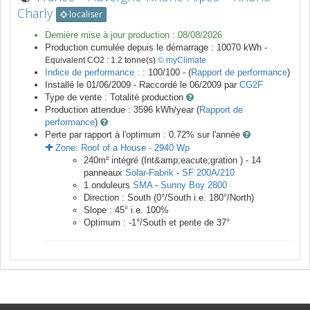
Charly
localiser
Dernière mise à jour production :
08/08/2026
Production cumulée depuis le démarrage :
10070
kWh -
Equivalent CO2 :
1.2
tonne(s)
© myClimate
Indice de performance :
: 100/100 - (
Rapport de performance
)
Installé le 01/06/2009 -
Raccordé le
06/2009
par
CG2F
Type de vente :
Totalité production
Production attendue :
3596
kWh/year (
Rapport de
performance
)
Perte par rapport à l'optimum : 0.72
% sur l'année
Zone:
Roof of a House
-
2940
Wp
240
m²
intégré (Int&amp;eacute;gration ) -
14
panneaux
Solar-Fabrik
-
SF 200A/210
1
onduleurs
SMA
-
Sunny Boy 2800
Direction :
South
(
0
°/South i.e.
180
°/North)
Slope :
45
° i.e.
100
%
Optimum :
-1
°/South et pente de
37
°