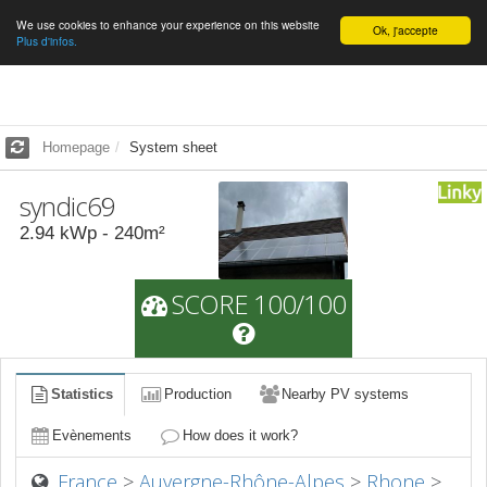
We use cookies to enhance your experience on this website
English
Ok, j'accepte
Plus d'infos.
Homepage
System sheet
syndic69
2.94
kWp -
240
m²
SCORE 100/100
Statistics
Production
Nearby PV systems
Evènements
How does it work?
France
>
Auvergne-Rhône-Alpes
>
Rhone
>