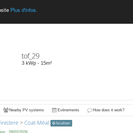
bsite
Plus d'infos.
tof_29
3
kWp -
15
m²
Nearby PV systems
Evènements
How does it work?
Finistere
>
Coat-Méal
localiser
ion :
28/02/2026