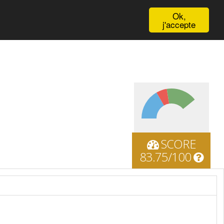
English
Ok,
j'accepte
SCORE
83.75/100