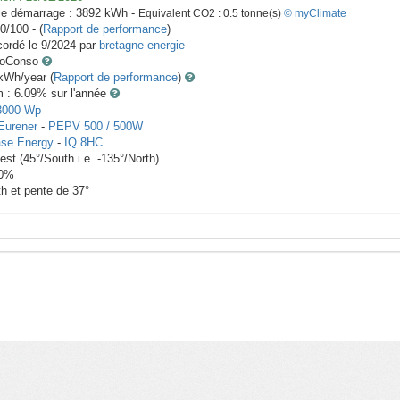
le démarrage :
3892
kWh -
Equivalent CO2 :
0.5
tonne(s)
© myClimate
0/100 - (
Rapport de performance
)
ordé le
9/2024
par
bretagne energie
toConso
Wh/year (
Rapport de performance
)
m : 6.09
% sur l'année
3000
Wp
Eurener
-
PEPV 500 / 500W
se Energy
-
IQ 8HC
est
(
45
°/South i.e.
-135
°/North)
0
%
th et pente de
37
°