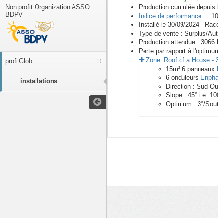
Non profit Organization ASSO
Production cumulée depuis 
BDPV
Indice de performance :
: 10
Installé le 30/09/2024 -
Racc
Type de vente :
Surplus/Au
Production attendue :
3066
k
Perte par rapport à l'optimu
Zone:
Roof of a House
-
profilGlob
15
m²
6
panneaux
6
onduleurs
Enpha
installations
Direction :
Sud-Ou
Slope :
45
° i.e.
10
Optimum :
3
°/Sou
<