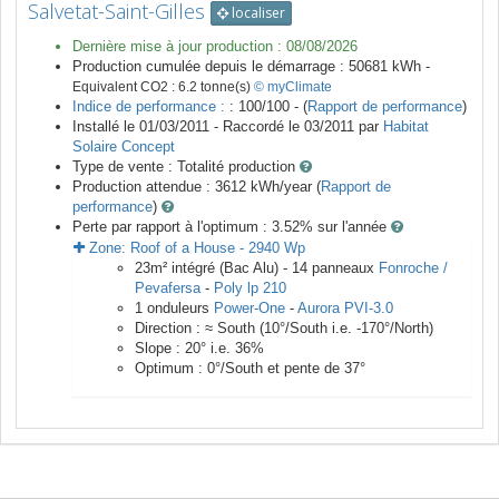
Salvetat-Saint-Gilles
localiser
Dernière mise à jour production :
08/08/2026
Production cumulée depuis le démarrage :
50681
kWh -
Equivalent CO2 :
6.2
tonne(s)
© myClimate
Indice de performance :
: 100/100 - (
Rapport de performance
)
Installé le 01/03/2011 -
Raccordé le
03/2011
par
Habitat
Solaire Concept
Type de vente :
Totalité production
Production attendue :
3612
kWh/year (
Rapport de
performance
)
Perte par rapport à l'optimum : 3.52
% sur l'année
Zone:
Roof of a House
-
2940
Wp
23
m²
intégré (Bac Alu) -
14
panneaux
Fonroche /
Pevafersa
-
Poly lp 210
1
onduleurs
Power-One
-
Aurora PVI-3.0
Direction :
≈ South
(
10
°/South i.e.
-170
°/North)
Slope :
20
° i.e.
36
%
Optimum :
0
°/South et pente de
37
°