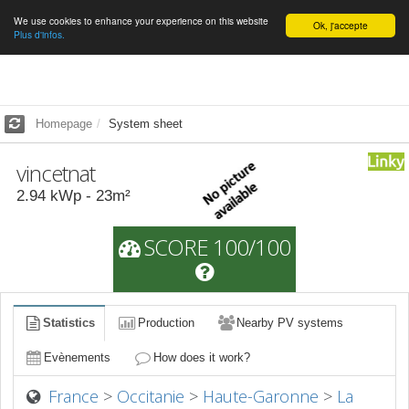
We use cookies to enhance your experience on this website
English
Ok, j'accepte
Plus d'infos.
Homepage
System sheet
vincetnat
2.94
kWp -
23
m²
SCORE 100/100
Statistics
Production
Nearby PV systems
Evènements
How does it work?
France
>
Occitanie
>
Haute-Garonne
>
La