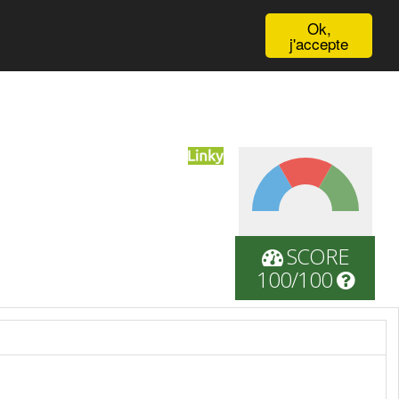
English
Ok,
j'accepte
SCORE
100/100