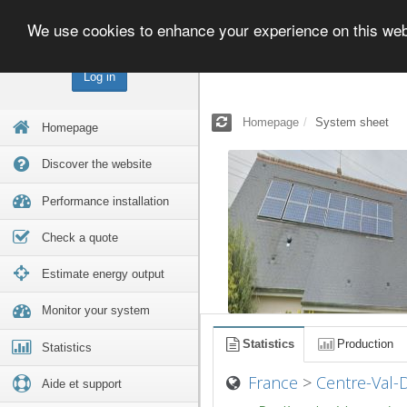
We use cookies to enhance your experience on this we
Log in
Homepage
System sheet
Homepage
Discover the website
Performance installation
Check a quote
Estimate energy output
Monitor your system
Statistics
Production
Statistics
France
>
Centre-Val-
Aide et support