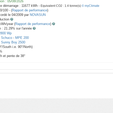
ion :
05/08/2026
le démarrage :
11677
kWh -
Equivalent CO2 :
1.4
tonne(s)
© myClimate
0/100 - (
Rapport de performance
)
ordé le
04/2009
par
NOVASUN
duction
Wh/year (
Rapport de performance
)
m : 21.29
% sur l'année
2800
Wp
x
Schuco
-
MPE 200
-
Sunny Boy 2500
0
°/South i.e.
90
°/North)
%
th et pente de
38
°