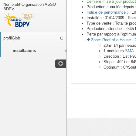
Dernière mise à jour product
Non profit Organization ASSO
Production cumulée depuis 
BDPV
Indice de performance :
: 10
Installé le 01/04/2009 -
Racc
Type de vente :
Totalité pro
Production attendue :
2545
k
Perte par rapport à l'optimu
profilGlob
Zone:
Roof of a House
-
28
m²
14
panneau
installations
1
onduleurs
SMA
Direction :
Est
(
-9
Slope :
40
° i.e.
84
Optimum :
0
°/Sou
<