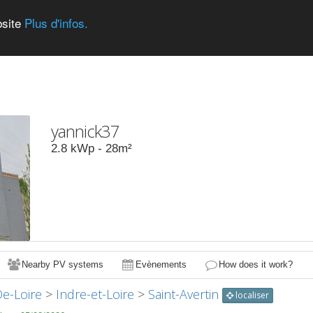
bsite
Plus d'infos.
yannick37
2.8
kWp -
28
m²
Nearby PV systems
Evènements
How does it work?
De-Loire
>
Indre-et-Loire
>
Saint-Avertin
localiser