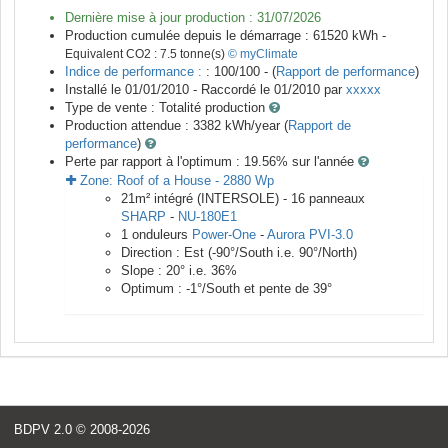
Dernière mise à jour production :
31/07/2026
Production cumulée depuis le démarrage :
61520
kWh -
Equivalent CO2 :
7.5
tonne(s)
© myClimate
Indice de performance :
: 100/100 - (
Rapport de performance
)
Installé le 01/01/2010 -
Raccordé le
01/2010
par
xxxxx
Type de vente :
Totalité production
Production attendue :
3382
kWh/year (
Rapport de
performance
)
Perte par rapport à l'optimum : 19.56
% sur l'année
Zone:
Roof of a House
-
2880
Wp
21
m²
intégré (INTERSOLE) -
16
panneaux
SHARP
-
NU-180E1
1
onduleurs
Power-One
-
Aurora PVI-3.0
Direction :
Est
(
-90
°/South i.e.
90
°/North)
Slope :
20
° i.e.
36
%
Optimum :
-1
°/South et pente de
39
°
BDPV 2.0
© 2008-2026
<