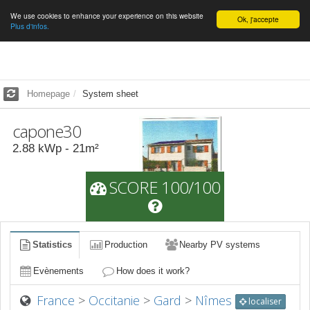
We use cookies to enhance your experience on this website
English
Ok, j'accepte
Plus d'infos.
Homepage
System sheet
capone30
2.88
kWp -
21
m²
SCORE 100/100
Statistics
Production
Nearby PV systems
Evènements
How does it work?
France
>
Occitanie
>
Gard
>
Nîmes
localiser