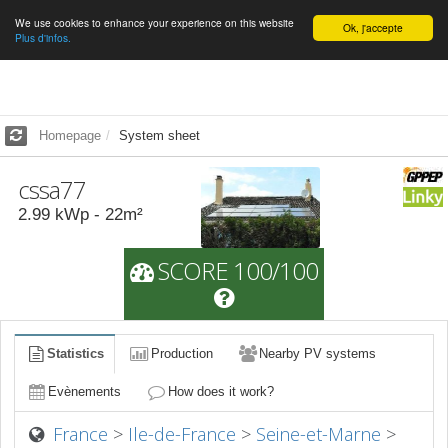
We use cookies to enhance your experience on this website
English
Ok, j'accepte
Plus d'infos.
Homepage
System sheet
cssa77
2.99
kWp -
22
m²
SCORE 100/100
Statistics
Production
Nearby PV systems
Evènements
How does it work?
France
>
Ile-de-France
>
Seine-et-Marne
>