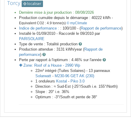
Torcy
localiser
Dernière mise à jour production :
08/08/2026
Production cumulée depuis le démarrage :
40222
kWh -
Equivalent CO2 :
4.9
tonne(s)
© myClimate
Indice de performance :
: 100/100 - (
Rapport de performance
)
Installé le 01/09/2010 -
Raccordé le
09/2010
par
PARISOLAIRE
Type de vente :
Totalité production
Production attendue :
3131
kWh/year (
Rapport de
performance
)
Perte par rapport à l'optimum : 4.46
% sur l'année
Zone:
Roof of a House
-
2990
Wp
22
m²
intégré (Tuiles Solaires) -
13
panneaux
Solarwatt
-
M230-96 GET AK (230)
1
onduleurs
Kostal
-
Piko 3.0
Direction :
≈ Sud-Est
(
-25
°/South i.e.
155
°/North)
Slope :
20
° i.e.
36
%
Optimum :
-3
°/South et pente de
38
°