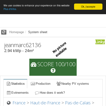
We use cookies to enhance your experience on this website
English
Ok, j'accepte
Plus d'infos.
Homepage
System sheet
jeanmarc62136
2.94
kWp -
24
m²
SCORE 100/100
Statistics
Production
Nearby PV systems
Evènements
How does it work?
France
>
Haut-de-France
>
Pas-de-Calais
>