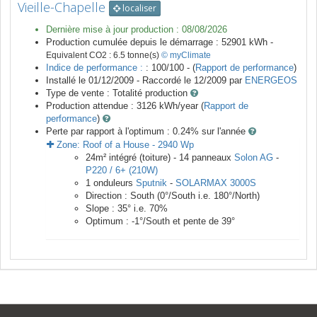
Vieille-Chapelle
localiser
Dernière mise à jour production :
08/08/2026
Production cumulée depuis le démarrage :
52901
kWh -
Equivalent CO2 :
6.5
tonne(s)
© myClimate
Indice de performance :
: 100/100 - (
Rapport de performance
)
Installé le 01/12/2009 -
Raccordé le
12/2009
par
ENERGEOS
Type de vente :
Totalité production
Production attendue :
3126
kWh/year (
Rapport de
performance
)
Perte par rapport à l'optimum : 0.24
% sur l'année
Zone:
Roof of a House
-
2940
Wp
24
m²
intégré (toiture) -
14
panneaux
Solon AG
-
P220 / 6+ (210W)
1
onduleurs
Sputnik
-
SOLARMAX 3000S
Direction :
South
(
0
°/South i.e.
180
°/North)
Slope :
35
° i.e.
70
%
Optimum :
-1
°/South et pente de
39
°