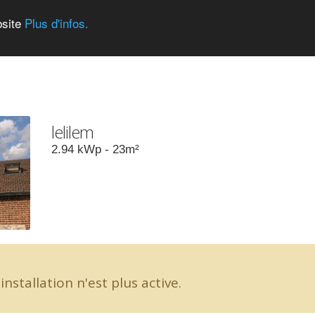
bsite
Plus d'infos.
lelilem
2.94
kWp -
23
m²
installation n'est plus active.