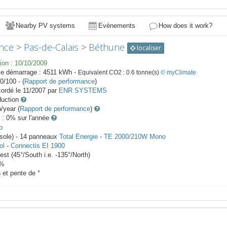
Nearby PV systems
Evènements
How does it work?
nce
>
Pas-de-Calais
>
Béthune
localiser
ion :
10/10/2009
le démarrage :
4511
kWh -
Equivalent CO2 :
0.6
tonne(s)
© myClimate
0/100 - (
Rapport de performance
)
ordé le
11/2007
par
ENR SYSTEMS
duction
year (
Rapport de performance
)
 : 0
% sur l'année
p
rsole) -
14
panneaux
Total Energie
-
TE 2000/210W Mono
ol
-
Connectis EI 1900
est
(
45
°/South i.e.
-135
°/North)
%
h et pente de
°