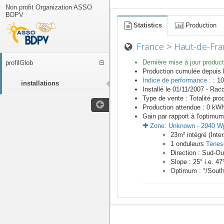
Non profit Organization ASSO
BDPV
Statistics
Production
France
>
Haut-de-Fra
Dernière mise à jour product
profilGlob
Production cumulée depuis 
Indice de performance :
: 10
installations
Installé le 01/11/2007 -
Racc
Type de vente :
Totalité pro
Production attendue :
0
kWh/
Gain par rapport à l'optimum
Zone:
Unknown
-
2940
W
23
m²
intégré (Inte
1
onduleurs
Tenes
Direction :
Sud-Ou
Slope :
25
° i.e.
47
Optimum :
°/Sout