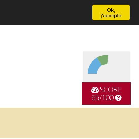
English
Ok,
j'accepte
SCORE
65/100