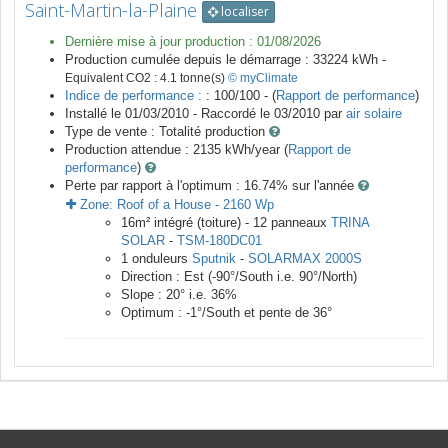
Saint-Martin-la-Plaine
localiser
Dernière mise à jour production :
01/08/2026
Production cumulée depuis le démarrage :
33224
kWh -
Equivalent CO2 :
4.1
tonne(s)
© myClimate
Indice de performance :
: 100/100 - (
Rapport de performance
)
Installé le 01/03/2010 -
Raccordé le
03/2010
par
air solaire
Type de vente :
Totalité production
Production attendue :
2135
kWh/year (
Rapport de
performance
)
Perte par rapport à l'optimum : 16.74
% sur l'année
Zone:
Roof of a House
-
2160
Wp
16
m²
intégré (toiture) -
12
panneaux
TRINA
SOLAR
-
TSM-180DC01
1
onduleurs
Sputnik
-
SOLARMAX 2000S
Direction :
Est
(
-90
°/South i.e.
90
°/North)
Slope :
20
° i.e.
36
%
Optimum :
-1
°/South et pente de
36
°