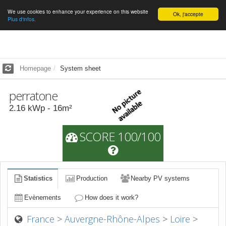
We use cookies to enhance your experience on this website
English
Ok, j'accepte
Plus d'infos.
Homepage
System sheet
perratone
2.16
kWp -
16
m²
SCORE 100/100
Statistics
Production
Nearby PV systems
Evènements
How does it work?
France
>
Auvergne-Rhône-Alpes
>
Loire
>