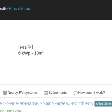
bsite
Plus d'infos.
feuf91
6
kWp -
13
m²
Nearby PV systems
Evènements
How does it work?
e
>
Seine-et-Marne
>
Saint-Fargeau-Ponthierry
localiser
ion :
08/08/2026