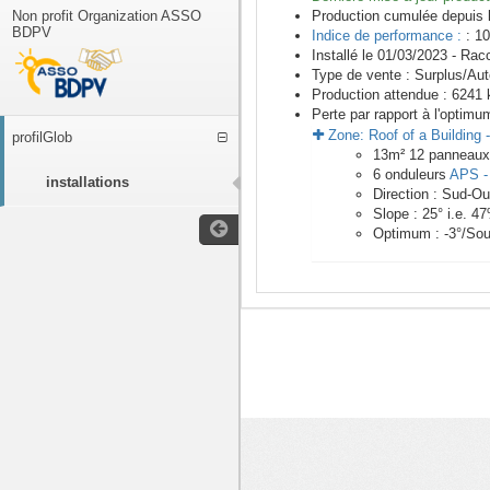
Non profit Organization ASSO
Production cumulée depuis 
BDPV
Indice de performance :
: 10
Installé le 01/03/2023 -
Racc
Type de vente :
Surplus/Au
Production attendue :
6241
k
Perte par rapport à l'optimu
Zone:
Roof of a Building
profilGlob
13
m²
12
panneau
6
onduleurs
APS -
installations
Direction :
Sud-Ou
Slope :
25
° i.e.
47
Optimum :
-3
°/Sou
<