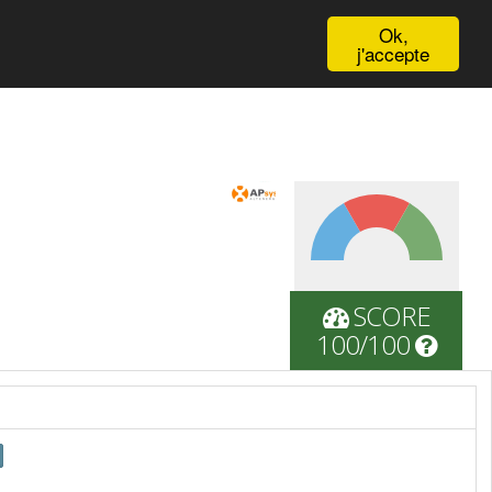
English
Ok,
j'accepte
SCORE
100/100