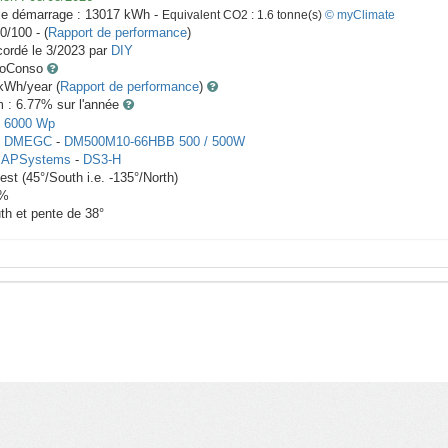
le démarrage :
13017
kWh -
Equivalent CO2 :
1.6
tonne(s)
© myClimate
0/100 - (
Rapport de performance
)
ordé le
3/2023
par
DIY
toConso
Wh/year (
Rapport de performance
)
m : 6.77
% sur l'année
-
6000
Wp
x
DMEGC
-
DM500M10-66HBB 500 / 500W
 APSystems
-
DS3-H
est
(
45
°/South i.e.
-135
°/North)
%
th et pente de
38
°